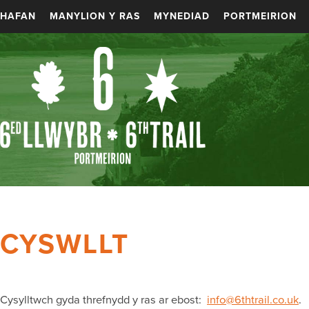
HAFAN
MANYLION Y RAS
MYNEDIAD
PORTMEIRION
CYSWLLT
Cysylltwch gyda threfnydd y ras ar ebost:
info@6thtrail.co.uk
.